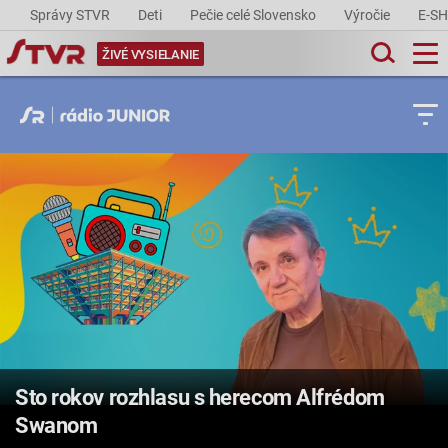
Správy STVR
Deti
Pečie celé Slovensko
Výročie
E-S
ŽIVÉ VYSIELANIE
Sto rokov rozhlasu s herecom Alfrédom
Swanom