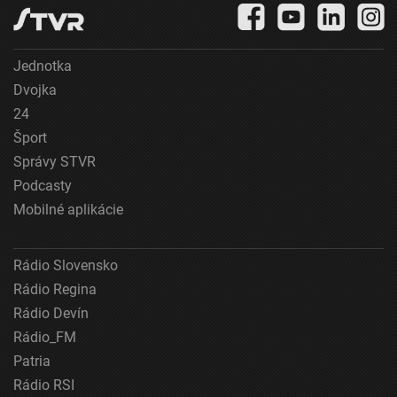
Vývoj a zlepšovanie služieb
Použitie obmedzených údajov na výber obsahu
Jednotka
Špeciálne funkcie IAB:
Dvojka
Používanie presných údajov o geografickej
24
polohe
Šport
Identifikácia zariadení na základe aktívne
Správy STVR
vyžiadaných informácií
Podcasty
Účely spracovania, ktoré nie sú v kompetencii IAB:
Mobilné aplikácie
Nevyhnutné
Výkonostné
Rádio Slovensko
Rádio Regina
Funkčné
Rádio Devín
Reklama
Rádio_FM
Patria
Rádio RSI