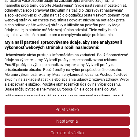
Hrdinkovia: Sto rokov rozhlasu s hercom Alfrédom
spracúvať vaše osobné údaje na základe oprávneného záujmu, na
námietku proti tomu otvorte „Nastavenia“. Svoje nastavenia môžete prijať,
Swanom
odmietnuť alebo spravovať kliknutím na tlačidlo „Spravovať nastavenia“
alebo kedykoľvek kliknutím na tlačidlo odtlačku prsta v ľavom dolnom rohu
webovej stránky. Ak chcete svoj súhlas odvolať, kliknite na odtlačok prsta
Hrdinkovia: Sto rokov rozhlasu s hudobnou
alebo odkaz v päte webovej stránky a kliknite na položku ponuky Moje
dramaturgičkou Soňou Horňákovou
údaje, na tejto stránke môžete svoj súhlas odvolať. Tieto voľby budú
signalizované našim partnerom a neovplyvnia údaje prehliadania.
Hrdinkovia: Sto rokov rozhlasu s rozhlasovou režisérkou
My a naši partneri spracovávame údaje, aby sme analyzovali
výkonnosť webových stránok a robili nasledovné:
Milenou Lukáčovou
Uchovávanie alebo prístup k informáciám na zariadení. Použiť obmedzené
údaje na výber reklamy. Vytvoriť profily pre personalizovanú reklamu.
Použiť profily na výber personalizovanej reklamy. Vytvoriť profily na
prispôsobenie obsahu. Použiť profily na výber prispôsobeného obsahu.
Zobraziť články
Meranie výkonnosti reklamy. Meranie výkonnosti obsahu. Pochopiť cieľové
skupiny na základe štatistík alebo spájania údajov z rôznych zdrojov. Vývoj
a zlepšovanie služieb. Použitie obmedzených údajov na výber obsahu.
Údaje môžu byť zdieľané mimo Európskej únie a odosielané do USA.
Váš súhlas a pravidlá používania cookies sa vzťahujú na všetky webové
stránky „Rozhlasové weby“ vrátane: RSI Deutsch, Rádio Litera, Rádio Regina
Stred, Rádio Regina Západ, Rádio Patria, Rádio Devín, RTVS, Hudobné
Prijať všetko
pozdravy, Rádio Slovensko, RSI Francais, RSI English, RSI Slovensky, Rádio
Junior, RSI, Rádio Regina Východ, Rádio_FM, RSI Espanol, NEV.
Nastavenia
Zobraziť zoznam partnerov (1 predajcovia IAB)
Vaše údaje používame na nasledujúce účely:
Odmietnuť všetko