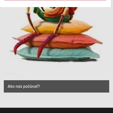
Účely spracovania IAB:
Uchovávanie alebo prístup k informáciám na
zariadení
Použiť obmedzené údaje na výber reklamy
Vytvoriť profily pre personalizovanú reklamu
Použiť profily na výber personalizovanej
reklamy
Vytvoriť profily na prispôsobenie obsahu
Použiť profily na výber prispôsobeného obsahu
Meranie výkonnosti reklamy
Ako nás počúvať?
Meranie výkonnosti obsahu
Pochopiť cieľové skupiny na základe štatistík
alebo spájania údajov z rôznych zdrojov