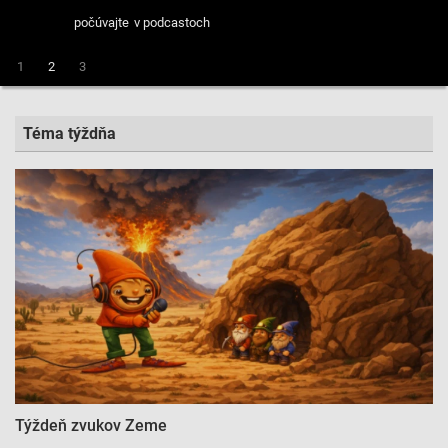
počúvajte
v podcastoch
1
2
3
Téma týždňa
Týždeň zvukov Zeme